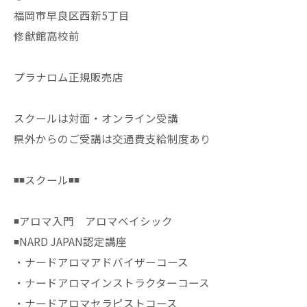
福岡市早良区西新5丁目
修猷館高校前
プラナロム正規販売店
スクールは対面・オンライン受講
県外からのご受講は交通費支給制度あり
◾️◾️スクール◾️◾️
◾️アロマ入門 アロマベイシック
◾️NARD JAPAN認定講座
・ナードアロマアドバイザーコース
・ナードアロマインストラクターコース
・ナードアロマセラピストコース