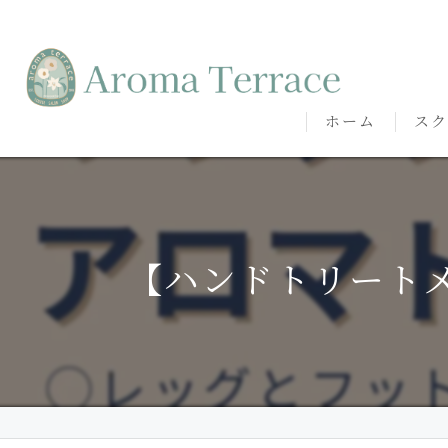
ホーム
スク
熊本
熊本
【ハンドトリートメ
代表
講師
卒講