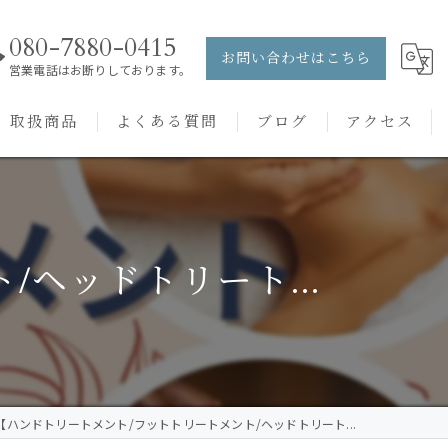
080-7880-0415
お問い合わせはこちら
営業電話はお断りしております。
取扱商品
よくある質問
ブログ
アクセス
ュー
PRANAROM
ケアメニュー
健草医学舎
ヘッドトリート...
バッチフラワーレメディ
【ハンドトリートメント/フットトリートメント/ヘッドトリート...