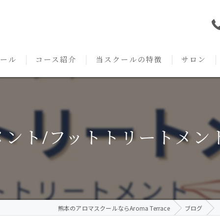
ール
コース紹介
当スクールの特徴
サロン
本校の特徴
NARD JAPAN
資格
サロンメニ
アロマ・アドバイザーコース
みゆき校の特徴
独立開業支援
術後・病後
ント/フットトリートメント/
アロマ・インストラクターコース
挨拶
セルフメディケーション
施術事例
アロマ・セラピストコース
紹介
ハンドマッサージ
KACセラピスト
生の声
オイル
熊本のアロマスクールならAroma Terrace
ブログ
クリニークアロマ リンパドレナージュコース