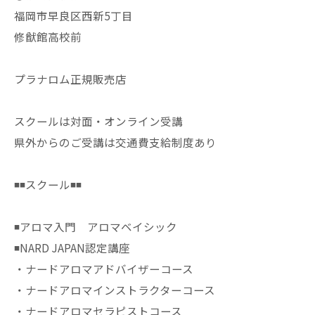
福岡市早良区西新5丁目
修猷館高校前
プラナロム正規販売店
スクールは対面・オンライン受講
県外からのご受講は交通費支給制度あり
◾️◾️スクール◾️◾️
◾️アロマ入門 アロマベイシック
◾️NARD JAPAN認定講座
・ナードアロマアドバイザーコース
・ナードアロマインストラクターコース
・ナードアロマセラピストコース