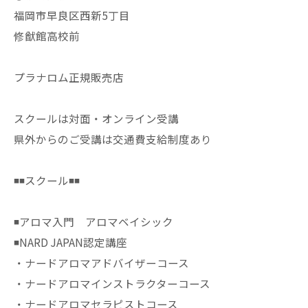
福岡市早良区西新5丁目
修猷館高校前
プラナロム正規販売店
スクールは対面・オンライン受講
県外からのご受講は交通費支給制度あり
◾️◾️スクール◾️◾️
◾️アロマ入門 アロマベイシック
◾️NARD JAPAN認定講座
・ナードアロマアドバイザーコース
・ナードアロマインストラクターコース
・ナードアロマセラピストコース