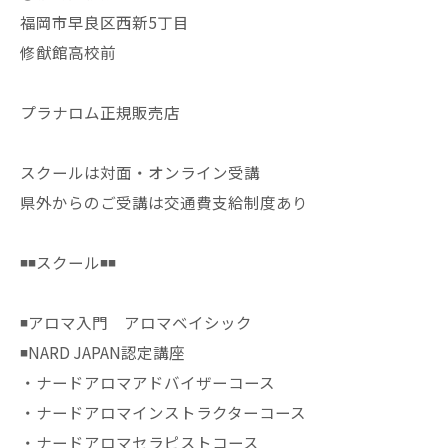
福岡市早良区西新5丁目
修猷館高校前
プラナロム正規販売店
スクールは対面・オンライン受講
県外からのご受講は交通費支給制度あり
◾️◾️スクール◾️◾️
◾️アロマ入門 アロマベイシック
◾️NARD JAPAN認定講座
・ナードアロマアドバイザーコース
・ナードアロマインストラクターコース
・ナードアロマセラピストコース