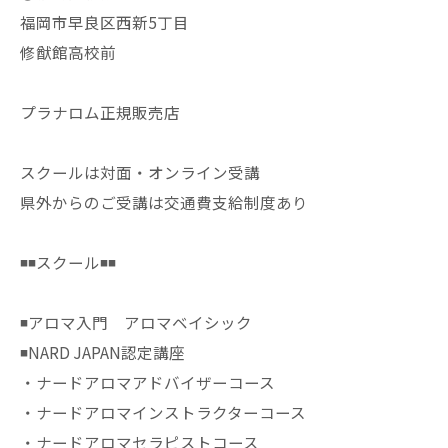
福岡市早良区西新5丁目
修猷館高校前
プラナロム正規販売店
スクールは対面・オンライン受講
県外からのご受講は交通費支給制度あり
◾️◾️スクール◾️◾️
◾️アロマ入門 アロマベイシック
◾️NARD JAPAN認定講座
・ナードアロマアドバイザーコース
・ナードアロマインストラクターコース
・ナードアロマセラピストコース