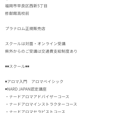
福岡市早良区西新5丁目
修猷館高校前
プラナロム正規販売店
スクールは対面・オンライン受講
県外からのご受講は交通費支給制度あり
◾️◾️スクール◾️◾️
◾️アロマ入門 アロマベイシック
◾️NARD JAPAN認定講座
・ナードアロマアドバイザーコース
・ナードアロマインストラクターコース
・ナードアロマセラピストコース