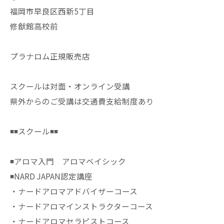
福岡市早良区西新5丁目
修猷館高校前
プラナロム正規販売店
スクールは対面・オンライン受講
県外からのご受講は交通費支給制度あり
◾️◾️スクール◾️◾️
◾️アロマ入門 アロマベイシック
◾️NARD JAPAN認定講座
・ナードアロマアドバイザーコース
・ナードアロマインストラクターコース
・ナードアロマセラピストコース