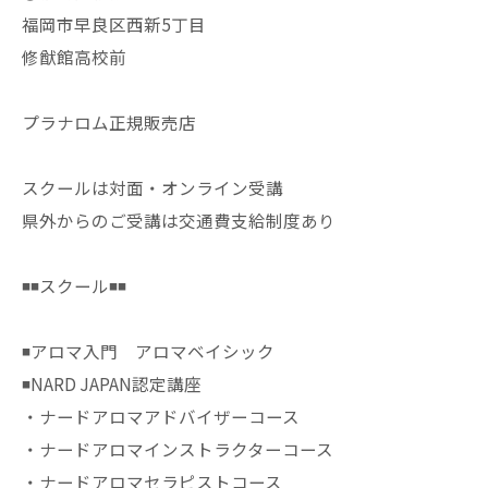
福岡市早良区西新5丁目
修猷館高校前
プラナロム正規販売店
スクールは対面・オンライン受講
県外からのご受講は交通費支給制度あり
◾️◾️スクール◾️◾️
◾️アロマ入門 アロマベイシック
◾️NARD JAPAN認定講座
・ナードアロマアドバイザーコース
・ナードアロマインストラクターコース
・ナードアロマセラピストコース