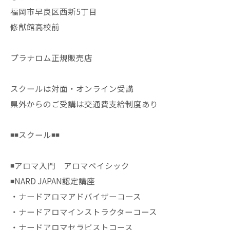
福岡市早良区西新5丁目
修猷館高校前
プラナロム正規販売店
スクールは対面・オンライン受講
県外からのご受講は交通費支給制度あり
◾️◾️スクール◾️◾️
◾️アロマ入門 アロマベイシック
◾️NARD JAPAN認定講座
・ナードアロマアドバイザーコース
・ナードアロマインストラクターコース
・ナードアロマセラピストコース