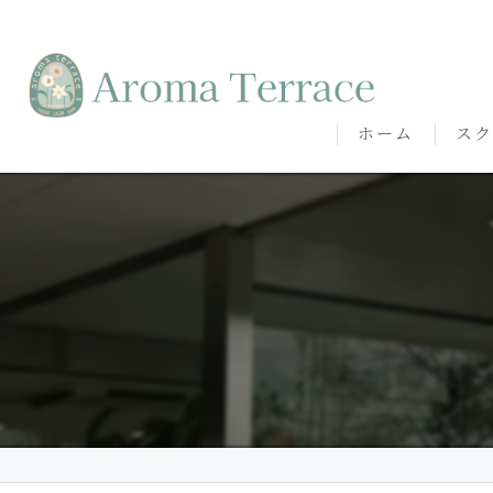
ホーム
スク
熊本
熊本
代表
講師
卒講