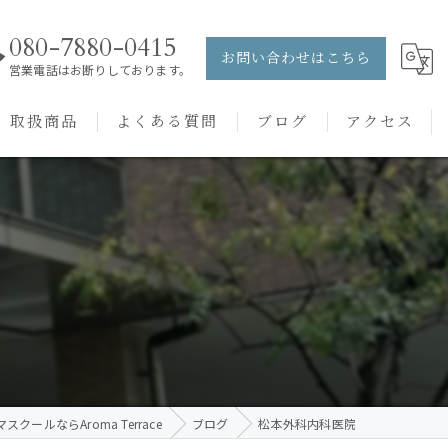
080-7880-0415
お問い合わせはこちら
営業電話はお断りしております。
取扱商品
よくある質問
ブログ
アクセス
ュー
PRANAROM
ケアメニュー
健草医学舎
バッチフラワーレメディ
クールならAroma Terrace
ブログ
松本外科内科医院