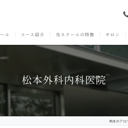
ール
コース紹介
当スクールの特徴
サロン
本校の特徴
NARD JAPAN
資格
サロンメニ
アロマ・アドバイザーコース
みゆき校の特徴
独立開業支援
術後・病後
松本外科内科医院
アロマ・インストラクターコース
挨拶
セルフメディケーション
施術事例
アロマ・セラピストコース
紹介
ハンドマッサージ
KACセラピスト
生の声
オイル
熊本のアロマス
クリニークアロマ リンパドレナージュコース