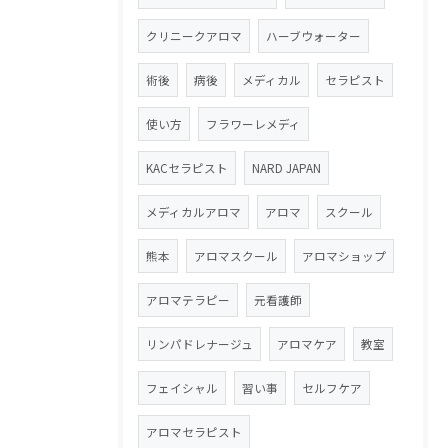
クリニークアロマ
ハーブウォーター
術後
病後
メディカル
セラピスト
使い方
フラワーレメディ
KACセラピスト
NARD JAPAN
メディカルアロマ
アロマ
スクール
熊本
アロマスクール
アロマショップ
アロマテラピー
元看護師
リンパドレナージュ
アロマケア
教室
フェイシャル
習い事
セルフケア
アロマセラピスト