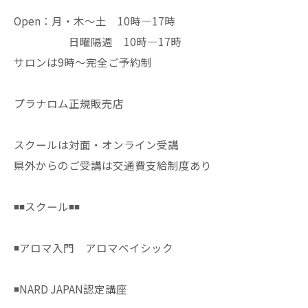
Open：月・木〜土 10時—17時
日曜隔週 10時—17時
サロンは9時〜完全ご予約制
プラナロム正規販売店
スクールは対面・オンライン受講
県外からのご受講は交通費支給制度あり
◾️◾️スクール◾️◾️
◾️アロマ入門 アロマベイシック
◾️NARD JAPAN認定講座