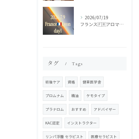
2026/07/19
フランス🇫🇷アロマ研修ツアー𝗱𝗮𝘆𝟭
タグ
Tags
術後ケア
資格
健草医学舎
プロムナム
精油
ケモタイプ
プラナロム
おすすめ
アドバイザー
KAC認定
インストラクター
リンパ浮腫 セラピスト
医療セラピスト