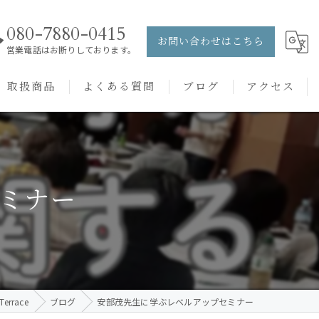
080-7880-0415
お問い合わせはこちら
営業電話はお断りしております。
取扱商品
よくある質問
ブログ
アクセス
ュー
PRANAROM
ケアメニュー
健草医学舎
ミナー
バッチフラワーレメディ
rrace
ブログ
安部茂先生に学ぶレベルアップセミナー