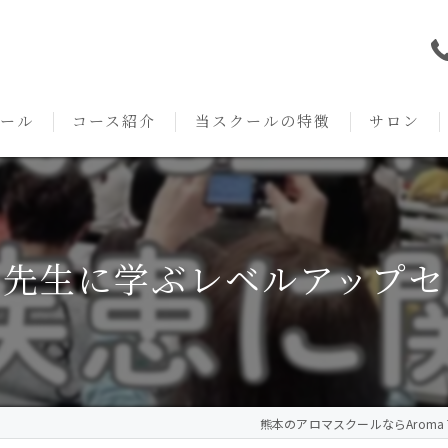
ール
コース紹介
当スクールの特徴
サロン
本校の特徴
NARD JAPAN
資格
サロンメニ
アロマ・アドバイザーコース
みゆき校の特徴
独立開業支援
術後・病後
茂先生に学ぶレベルアップセ
アロマ・インストラクターコース
挨拶
セルフメディケーション
施術事例
アロマ・セラピストコース
紹介
ハンドマッサージ
KACセラピスト
生の声
オイル
熊本のアロマスクールならAroma Te
クリニークアロマ リンパドレナージュコース