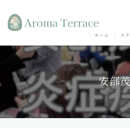
ホーム
スク
熊本
熊本
安部
代表
講師
卒講