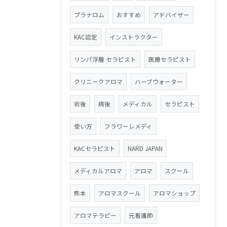
プラナロム
おすすめ
アドバイザー
KAC認定
インストラクター
リンパ浮腫 セラピスト
医療セラピスト
クリニークアロマ
ハーブウォーター
術後
病後
メディカル
セラピスト
使い方
フラワーレメディ
KACセラピスト
NARD JAPAN
メディカルアロマ
アロマ
スクール
熊本
アロマスクール
アロマショップ
アロマテラピー
元看護師