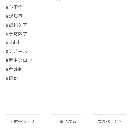
#心不全
#認知症
#緩和ケア
#予防医学
#hhlab
#テノモス
#熊本アロマ
#看護師
#夜勤
< 前のページ
一覧に戻る
次のページ >