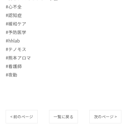
#心不全
#認知症
#緩和ケア
#予防医学
#hhlab
#テノモス
#熊本アロマ
#看護師
#夜勤
< 前のページ
一覧に戻る
次のページ >