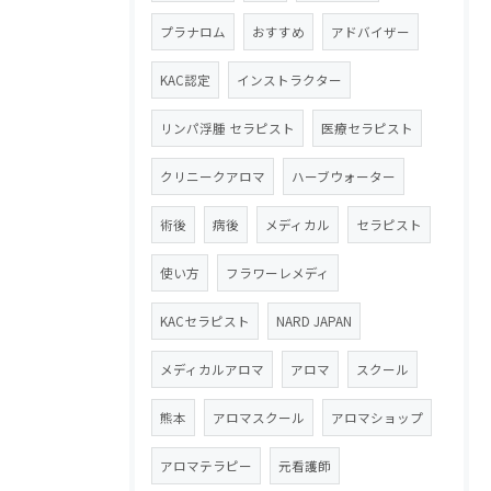
プラナロム
おすすめ
アドバイザー
KAC認定
インストラクター
リンパ浮腫 セラピスト
医療セラピスト
クリニークアロマ
ハーブウォーター
術後
病後
メディカル
セラピスト
使い方
フラワーレメディ
KACセラピスト
NARD JAPAN
メディカルアロマ
アロマ
スクール
熊本
アロマスクール
アロマショップ
アロマテラピー
元看護師