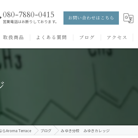
080-7880-0415
お問い合わせはこちら
営業電話はお断りしております。
取扱商品
よくある質問
ブログ
アクセス
ュー
PRANAROM
ケアメニュー
健草医学舎
ジ
バッチフラワーレメディ
roma Terrace
ブログ
みゆき分校 みゆきカレッジ