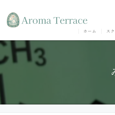
ホーム
スク
熊本
熊本
代表
講師
卒講