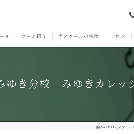
ール
コース紹介
当スクールの特徴
サロン
本校の特徴
NARD JAPAN
資格
サロンメニ
アロマ・アドバイザーコース
みゆき校の特徴
独立開業支援
術後・病後
みゆき分校 みゆきカレッ
アロマ・インストラクターコース
挨拶
セルフメディケーション
施術事例
アロマ・セラピストコース
紹介
ハンドマッサージ
KACセラピスト
生の声
オイル
熊本のアロマスクールならA
クリニークアロマ リンパドレナージュコース