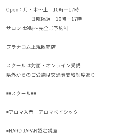
Open：月・木〜土 10時—17時
日曜隔週 10時—17時
サロンは9時〜完全ご予約制
プラナロム正規販売店
スクールは対面・オンライン受講
県外からのご受講は交通費支給制度あり
◾️◾️スクール◾️◾️
◾️アロマ入門 アロマベイシック
◾️NARD JAPAN認定講座