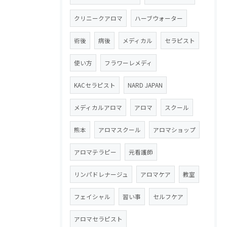
クリニークアロマ
ハーブウォーター
術後
病後
メディカル
セラピスト
使い方
フラワーレメディ
KACセラピスト
NARD JAPAN
メディカルアロマ
アロマ
スクール
熊本
アロマスクール
アロマショップ
アロマテラピー
元看護師
リンパドレナージュ
アロマケア
教室
フェイシャル
習い事
セルフケア
アロマセラピスト