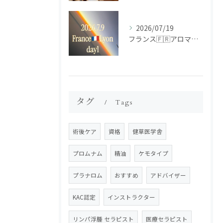
2026/07/19
フランス🇫🇷アロマ研修ツアー𝗱𝗮𝘆𝟭
タグ
Tags
術後ケア
資格
健草医学舎
プロムナム
精油
ケモタイプ
プラナロム
おすすめ
アドバイザー
KAC認定
インストラクター
リンパ浮腫 セラピスト
医療セラピスト