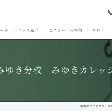
ール
コース紹介
当スクールの特徴
サロン
本校の特徴
NARD JAPAN
資格
サロンメニ
アロマ・アドバイザーコース
みゆき校の特徴
独立開業支援
術後・病後
みゆき分校 みゆきカレッ
アロマ・インストラクターコース
挨拶
セルフメディケーション
施術事例
アロマ・セラピストコース
紹介
ハンドマッサージ
KACセラピスト
生の声
オイル
熊本のアロマスクールならA
クリニークアロマ リンパドレナージュコース