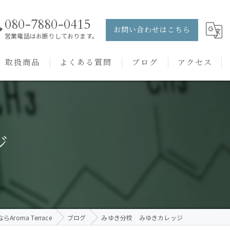
080-7880-0415
お問い合わせはこちら
営業電話はお断りしております。
取扱商品
よくある質問
ブログ
アクセス
ュー
PRANAROM
ケアメニュー
健草医学舎
ジ
バッチフラワーレメディ
roma Terrace
ブログ
みゆき分校 みゆきカレッジ