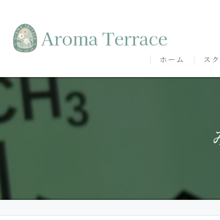
ホーム
スク
熊本
熊本
代表
講師
卒講