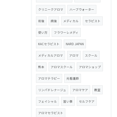
クリニークアロマ
ハーブウォーター
術後
病後
メディカル
セラピスト
使い方
フラワーレメディ
KACセラピスト
NARD JAPAN
メディカルアロマ
アロマ
スクール
熊本
アロマスクール
アロマショップ
アロマテラピー
元看護師
リンパドレナージュ
アロマケア
教室
フェイシャル
習い事
セルフケア
アロマセラピスト