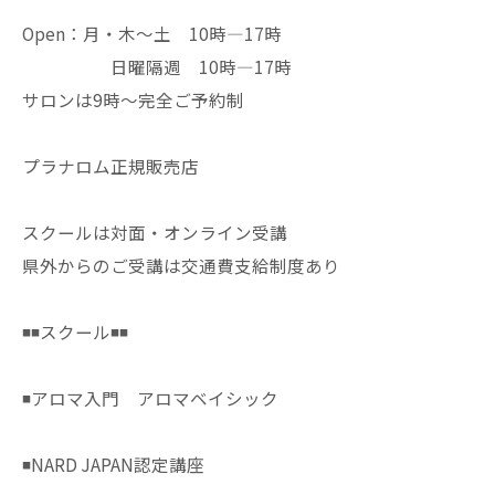
Open：月・木〜土 10時—17時
日曜隔週 10時—17時
サロンは9時〜完全ご予約制
プラナロム正規販売店
スクールは対面・オンライン受講
県外からのご受講は交通費支給制度あり
◾️◾️スクール◾️◾️
◾️アロマ入門 アロマベイシック
◾️NARD JAPAN認定講座