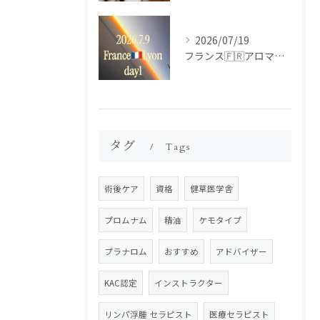
2026/07/19
フランス🇫🇷アロマ研修ツアー𝗱𝗮𝘆𝟭
タグ
Tags
術後ケア
資格
健草医学舎
プロムナム
精油
ケモタイプ
プラナロム
おすすめ
アドバイザー
KAC認定
インストラクター
リンパ浮腫 セラピスト
医療セラピスト