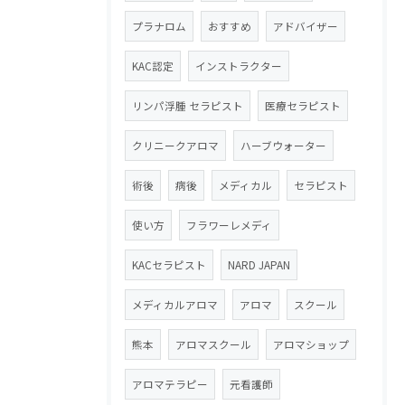
プラナロム
おすすめ
アドバイザー
KAC認定
インストラクター
リンパ浮腫 セラピスト
医療セラピスト
クリニークアロマ
ハーブウォーター
術後
病後
メディカル
セラピスト
使い方
フラワーレメディ
KACセラピスト
NARD JAPAN
メディカルアロマ
アロマ
スクール
熊本
アロマスクール
アロマショップ
アロマテラピー
元看護師