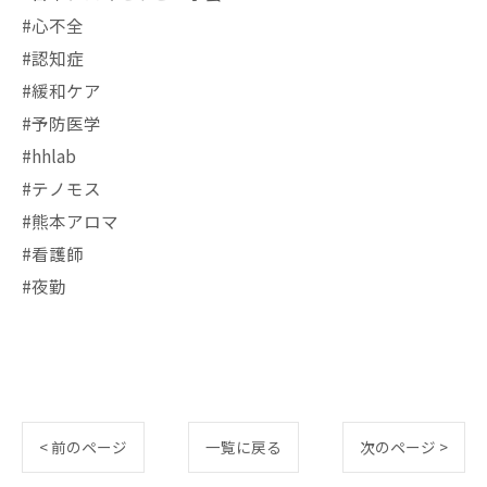
#心不全
#認知症
#緩和ケア
#予防医学
#hhlab
#テノモス
#熊本アロマ
#看護師
#夜勤
< 前のページ
一覧に戻る
次のページ >