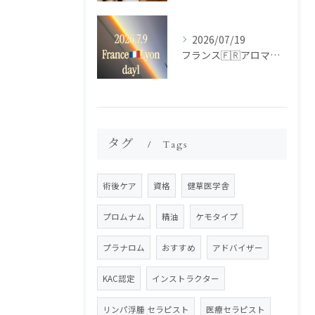
2026/07/19
フランス🇫🇷アロマ研修ツアー𝗱𝗮𝘆𝟭
タグ
Tags
術後ケア
資格
健草医学舎
プロムナム
精油
ケモタイプ
プラナロム
おすすめ
アドバイザー
KAC認定
インストラクター
リンパ浮腫 セラピスト
医療セラピスト