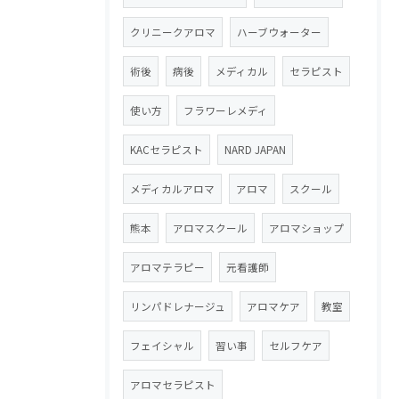
クリニークアロマ
ハーブウォーター
術後
病後
メディカル
セラピスト
使い方
フラワーレメディ
KACセラピスト
NARD JAPAN
メディカルアロマ
アロマ
スクール
熊本
アロマスクール
アロマショップ
アロマテラピー
元看護師
リンパドレナージュ
アロマケア
教室
フェイシャル
習い事
セルフケア
アロマセラピスト