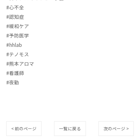
#心不全
#認知症
#緩和ケア
#予防医学
#hhlab
#テノモス
#熊本アロマ
#看護師
#夜勤
< 前のページ
一覧に戻る
次のページ >