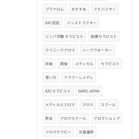
プラナロム
おすすめ
アドバイザー
KAC認定
インストラクター
リンパ浮腫 セラピスト
医療セラピスト
クリニークアロマ
ハーブウォーター
術後
病後
メディカル
セラピスト
使い方
フラワーレメディ
KACセラピスト
NARD JAPAN
メディカルアロマ
アロマ
スクール
熊本
アロマスクール
アロマショップ
アロマテラピー
元看護師