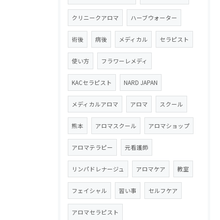
クリニークアロマ
ハーブウォーター
術後
病後
メディカル
セラピスト
使い方
フラワーレメディ
KACセラピスト
NARD JAPAN
メディカルアロマ
アロマ
スクール
熊本
アロマスクール
アロマショップ
アロマテラピー
元看護師
リンパドレナージュ
アロマケア
教室
フェイシャル
習い事
セルフケア
アロマセラピスト