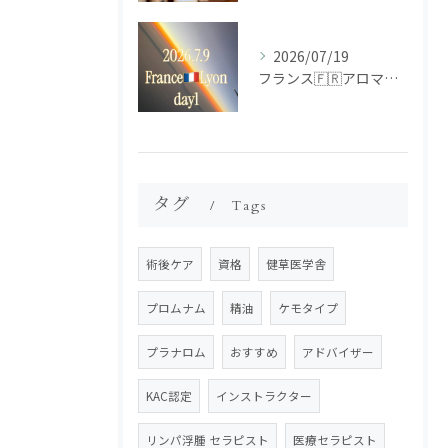
2026/07/19
フランス🇫🇷アロマ研修ツアー𝗱𝗮𝘆𝟭
タグ
Tags
術後ケア
資格
健草医学舎
プロムナム
精油
ケモタイプ
プラナロム
おすすめ
アドバイザー
KAC認定
インストラクター
リンパ浮腫 セラピスト
医療セラピスト