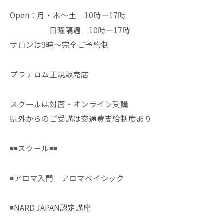
Open：月・木〜土 10時—17時
日曜隔週 10時—17時
サロンは9時〜完全ご予約制
プラナロム正規販売店
スクールは対面・オンライン受講
県外からのご受講は交通費支給制度あり
◾️◾️スクール◾️◾️
◾️アロマ入門 アロマベイシック
◾️NARD JAPAN認定講座