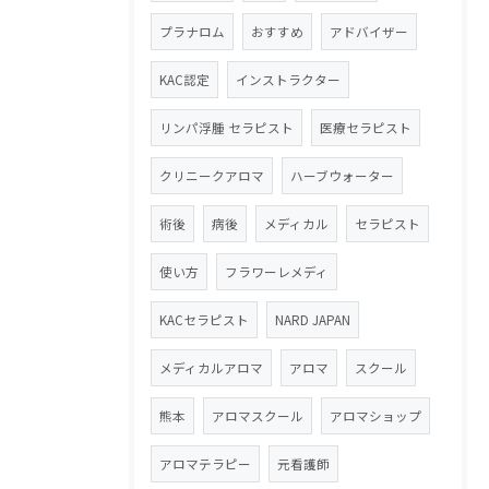
プラナロム
おすすめ
アドバイザー
KAC認定
インストラクター
リンパ浮腫 セラピスト
医療セラピスト
クリニークアロマ
ハーブウォーター
術後
病後
メディカル
セラピスト
使い方
フラワーレメディ
KACセラピスト
NARD JAPAN
メディカルアロマ
アロマ
スクール
熊本
アロマスクール
アロマショップ
アロマテラピー
元看護師