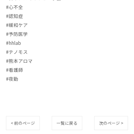
#心不全
#認知症
#緩和ケア
#予防医学
#hhlab
#テノモス
#熊本アロマ
#看護師
#夜勤
< 前のページ
一覧に戻る
次のページ >