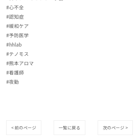
#心不全
#認知症
#緩和ケア
#予防医学
#hhlab
#テノモス
#熊本アロマ
#看護師
#夜勤
< 前のページ
一覧に戻る
次のページ >