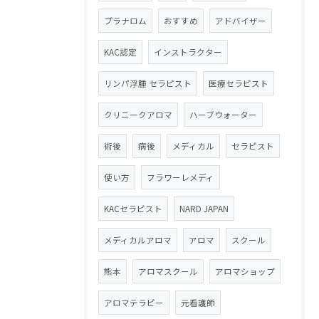
プラナロム
おすすめ
アドバイザー
KAC認定
インストラクター
リンパ浮腫 セラピスト
医療セラピスト
クリニークアロマ
ハーブウォーター
術後
病後
メディカル
セラピスト
使い方
フラワーレメディ
KACセラピスト
NARD JAPAN
メディカルアロマ
アロマ
スクール
熊本
アロマスクール
アロマショップ
アロマテラピー
元看護師