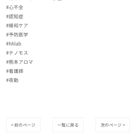
#心不全
#認知症
#緩和ケア
#予防医学
#hhlab
#テノモス
#熊本アロマ
#看護師
#夜勤
< 前のページ
一覧に戻る
次のページ >