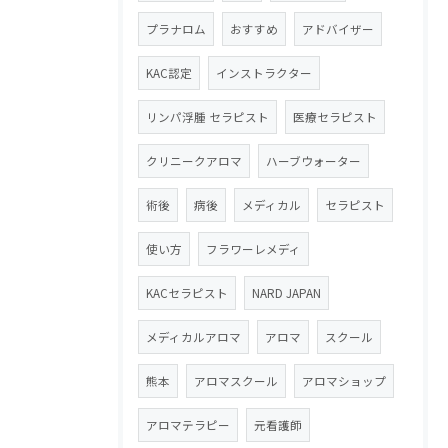
プラナロム
おすすめ
アドバイザー
KAC認定
インストラクター
リンパ浮腫 セラピスト
医療セラピスト
クリニークアロマ
ハーブウォーター
術後
病後
メディカル
セラピスト
使い方
フラワーレメディ
KACセラピスト
NARD JAPAN
メディカルアロマ
アロマ
スクール
熊本
アロマスクール
アロマショップ
アロマテラピー
元看護師