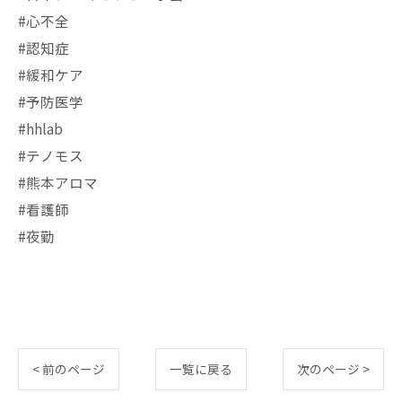
#心不全
#認知症
#緩和ケア
#予防医学
#hhlab
#テノモス
#熊本アロマ
#看護師
#夜勤
< 前のページ
一覧に戻る
次のページ >