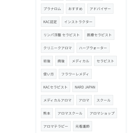
プラナロム
おすすめ
アドバイザー
KAC認定
インストラクター
リンパ浮腫 セラピスト
医療セラピスト
クリニークアロマ
ハーブウォーター
術後
病後
メディカル
セラピスト
使い方
フラワーレメディ
KACセラピスト
NARD JAPAN
メディカルアロマ
アロマ
スクール
熊本
アロマスクール
アロマショップ
アロマテラピー
元看護師