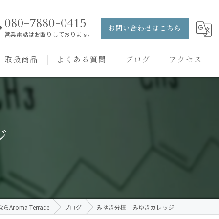
080-7880-0415
お問い合わせはこちら
営業電話はお断りしております。
取扱商品
よくある質問
ブログ
アクセス
ュー
PRANAROM
ケアメニュー
健草医学舎
ジ
バッチフラワーレメディ
roma Terrace
ブログ
みゆき分校 みゆきカレッジ