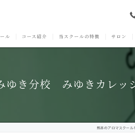
ール
コース紹介
当スクールの特徴
サロン
本校の特徴
NARD JAPAN
資格
サロンメニ
アロマ・アドバイザーコース
みゆき校の特徴
独立開業支援
術後・病後
みゆき分校 みゆきカレッ
アロマ・インストラクターコース
挨拶
セルフメディケーション
施術事例
アロマ・セラピストコース
紹介
ハンドマッサージ
KACセラピスト
生の声
オイル
熊本のアロマスクールならA
クリニークアロマ リンパドレナージュコース