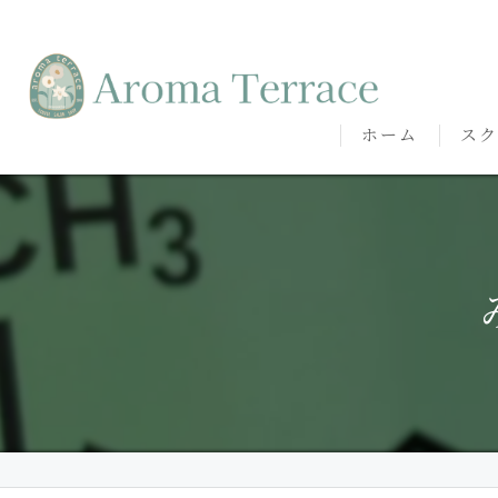
ホーム
スク
熊本
熊本
代表
講師
卒講