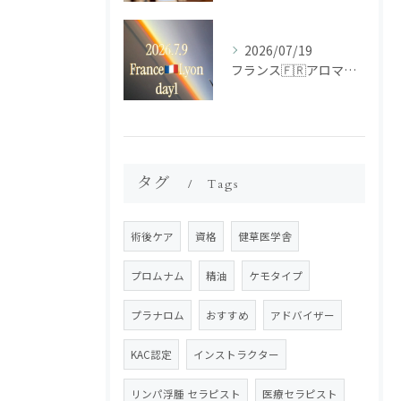
2026/07/19
フランス🇫🇷アロマ研修ツアー𝗱𝗮𝘆𝟭
タグ
Tags
術後ケア
資格
健草医学舎
プロムナム
精油
ケモタイプ
プラナロム
おすすめ
アドバイザー
KAC認定
インストラクター
リンパ浮腫 セラピスト
医療セラピスト