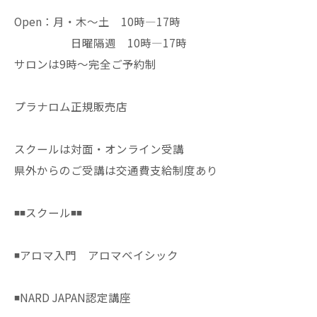
Open：月・木〜土 10時—17時
日曜隔週 10時—17時
サロンは9時〜完全ご予約制
プラナロム正規販売店
スクールは対面・オンライン受講
県外からのご受講は交通費支給制度あり
◾️◾️スクール◾️◾️
◾️アロマ入門 アロマベイシック
◾️NARD JAPAN認定講座