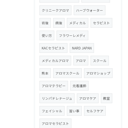
クリニークアロマ
ハーブウォーター
術後
病後
メディカル
セラピスト
使い方
フラワーレメディ
KACセラピスト
NARD JAPAN
メディカルアロマ
アロマ
スクール
熊本
アロマスクール
アロマショップ
アロマテラピー
元看護師
リンパドレナージュ
アロマケア
教室
フェイシャル
習い事
セルフケア
アロマセラピスト