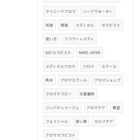
クリニークアロマ
ハーブウォーター
術後
病後
メディカル
セラピスト
使い方
フラワーレメディ
KACセラピスト
NARD JAPAN
メディカルアロマ
アロマ
スクール
熊本
アロマスクール
アロマショップ
アロマテラピー
元看護師
リンパドレナージュ
アロマケア
教室
フェイシャル
習い事
セルフケア
アロマセラピスト