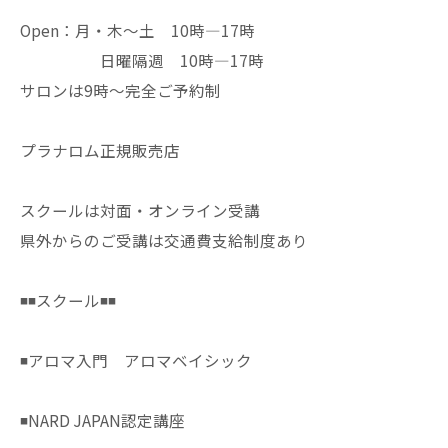
Open：月・木〜土 10時—17時
日曜隔週 10時—17時
サロンは9時〜完全ご予約制
プラナロム正規販売店
スクールは対面・オンライン受講
県外からのご受講は交通費支給制度あり
◾️◾️スクール◾️◾️
◾️アロマ入門 アロマベイシック
◾️NARD JAPAN認定講座