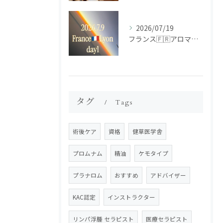
2026/07/19
フランス🇫🇷アロマ研修ツアー𝗱𝗮𝘆𝟭
タグ
Tags
術後ケア
資格
健草医学舎
プロムナム
精油
ケモタイプ
プラナロム
おすすめ
アドバイザー
KAC認定
インストラクター
リンパ浮腫 セラピスト
医療セラピスト