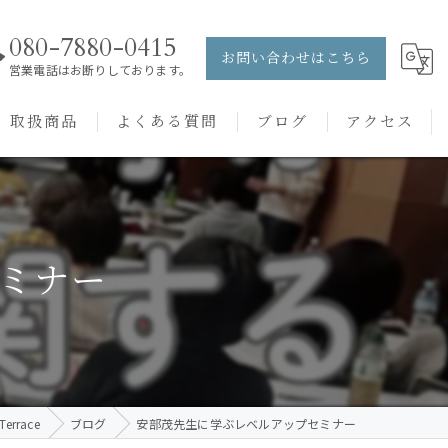
080-7880-0415
お問い合わせはこちら
営業電話はお断りしております。
取扱商品
よくある質問
ブログ
アクセス
ュー
PRANAROM
ケアメニュー
健草医学舎
ミナー
バッチフラワーレメディ
rrace
ブログ
安部茂先生に学ぶレベルアップセミナー