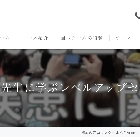
ール
コース紹介
当スクールの特徴
サロン
本校の特徴
NARD JAPAN
資格
サロンメニ
アロマ・アドバイザーコース
みゆき校の特徴
独立開業支援
術後・病後
茂先生に学ぶレベルアップセ
アロマ・インストラクターコース
挨拶
セルフメディケーション
施術事例
アロマ・セラピストコース
紹介
ハンドマッサージ
KACセラピスト
生の声
オイル
熊本のアロマスクールならAroma Te
クリニークアロマ リンパドレナージュコース