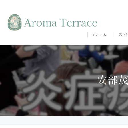
ホーム
スク
熊本
熊本
安部
代表
講師
卒講