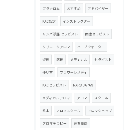
プラナロム
おすすめ
アドバイザー
KAC認定
インストラクター
リンパ浮腫 セラピスト
医療セラピスト
クリニークアロマ
ハーブウォーター
術後
病後
メディカル
セラピスト
使い方
フラワーレメディ
KACセラピスト
NARD JAPAN
メディカルアロマ
アロマ
スクール
熊本
アロマスクール
アロマショップ
アロマテラピー
元看護師