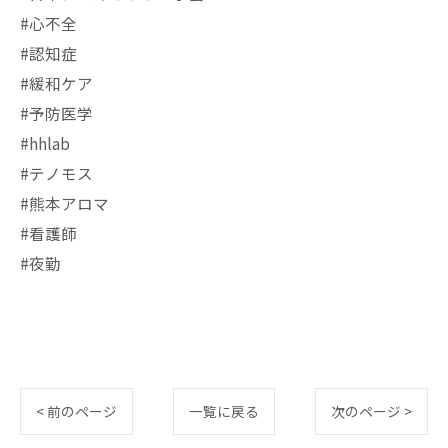
#心不全
#認知症
#緩和ケア
#予防医学
#hhlab
#テノモス
#熊本アロマ
#看護師
#夜勤
< 前のページ
一覧に戻る
次のページ >