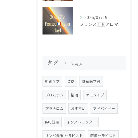
2026/07/19
フランス🇫🇷アロマ研修ツアー𝗱𝗮𝘆𝟭
タグ
Tags
術後ケア
資格
健草医学舎
プロムナム
精油
ケモタイプ
プラナロム
おすすめ
アドバイザー
KAC認定
インストラクター
リンパ浮腫 セラピスト
医療セラピスト