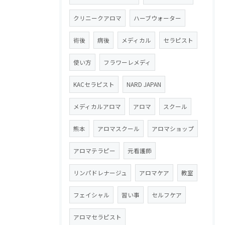
クリニークアロマ
ハーブウォーター
術後
病後
メディカル
セラピスト
使い方
フラワーレメディ
KACセラピスト
NARD JAPAN
メディカルアロマ
アロマ
スクール
熊本
アロマスクール
アロマショップ
アロマテラピー
元看護師
リンパドレナージュ
アロマケア
教室
フェイシャル
習い事
セルフケア
アロマセラピスト