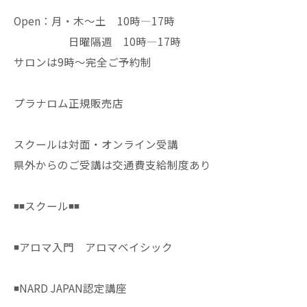
Open：月・木〜土 10時—17時
日曜隔週 10時—17時
サロンは9時〜完全ご予約制
プラナロム正規販売店
スクールは対面・オンライン受講
県外からのご受講は交通費支給制度あり
◾️◾️スクール◾️◾️
◾️アロマ入門 アロマベイシック
◾️NARD JAPAN認定講座