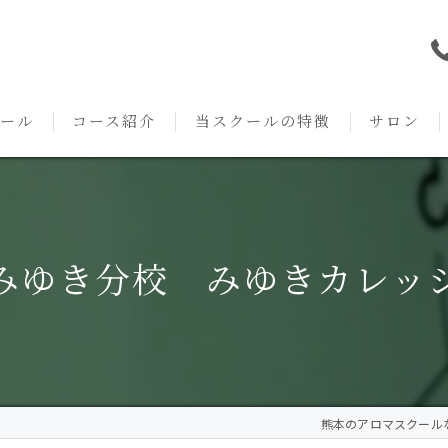
ール
コース紹介
当スクールの特徴
サロン
本校の特徴
NARD JAPAN
資格
サロンメニ
アロマ・アドバイザーコース
みゆき校の特徴
独立開業支援
術後・病後
みゆき分校 みゆきカレッ
アロマ・インストラクターコース
挨拶
セルフメディケーション
施術事例
アロマ・セラピストコース
紹介
ハンドマッサージ
KACセラピスト
生の声
オイル
熊本のアロマスクールならA
クリニークアロマ リンパドレナージュコース