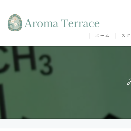
ホーム
スク
熊本
熊本
代表
講師
卒講