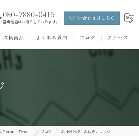
080-7880-0415
お問い合わせはこちら
営業電話はお断りしております。
取扱商品
よくある質問
ブログ
アクセス
ュー
PRANAROM
ケアメニュー
健草医学舎
ジ
バッチフラワーレメディ
roma Terrace
ブログ
みゆき分校 みゆきカレッジ