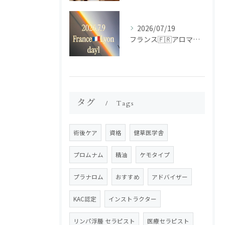
2026/07/19
フランス🇫🇷アロマ研修ツアー𝗱𝗮𝘆𝟭
タグ
Tags
術後ケア
資格
健草医学舎
プロムナム
精油
ケモタイプ
プラナロム
おすすめ
アドバイザー
KAC認定
インストラクター
リンパ浮腫 セラピスト
医療セラピスト