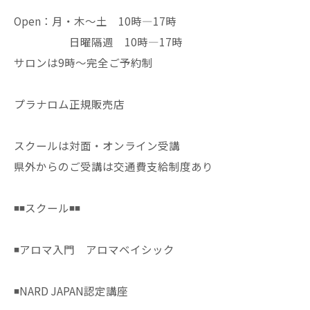
Open：月・木〜土 10時—17時
日曜隔週 10時—17時
サロンは9時〜完全ご予約制
プラナロム正規販売店
スクールは対面・オンライン受講
県外からのご受講は交通費支給制度あり
◾️◾️スクール◾️◾️
◾️アロマ入門 アロマベイシック
◾️NARD JAPAN認定講座