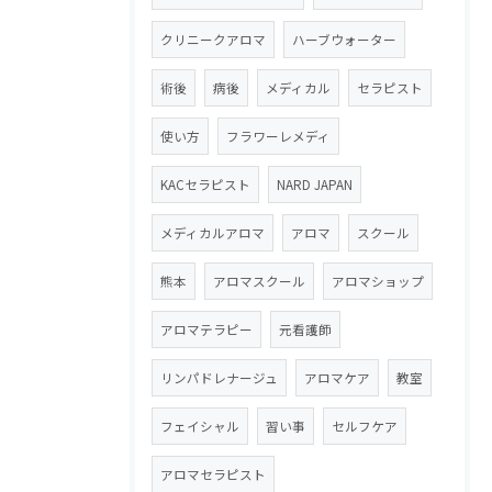
クリニークアロマ
ハーブウォーター
術後
病後
メディカル
セラピスト
使い方
フラワーレメディ
KACセラピスト
NARD JAPAN
メディカルアロマ
アロマ
スクール
熊本
アロマスクール
アロマショップ
アロマテラピー
元看護師
リンパドレナージュ
アロマケア
教室
フェイシャル
習い事
セルフケア
アロマセラピスト