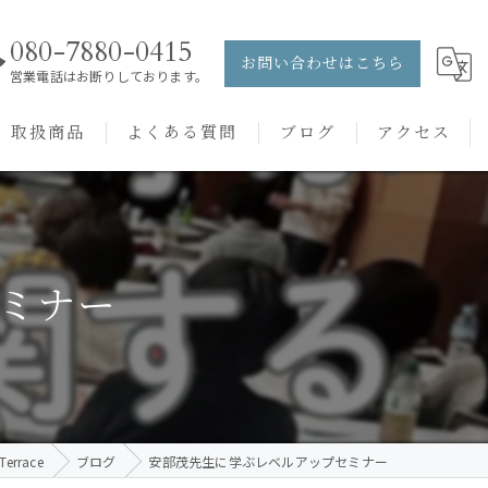
080-7880-0415
お問い合わせはこちら
営業電話はお断りしております。
取扱商品
よくある質問
ブログ
アクセス
ュー
PRANAROM
ケアメニュー
健草医学舎
ミナー
バッチフラワーレメディ
rrace
ブログ
安部茂先生に学ぶレベルアップセミナー