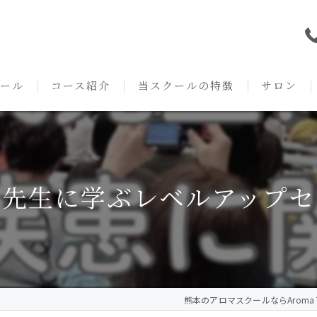
ール
コース紹介
当スクールの特徴
サロン
本校の特徴
NARD JAPAN
資格
サロンメニ
アロマ・アドバイザーコース
みゆき校の特徴
独立開業支援
術後・病後
茂先生に学ぶレベルアップセ
アロマ・インストラクターコース
挨拶
セルフメディケーション
施術事例
アロマ・セラピストコース
紹介
ハンドマッサージ
KACセラピスト
生の声
オイル
熊本のアロマスクールならAroma Te
クリニークアロマ リンパドレナージュコース