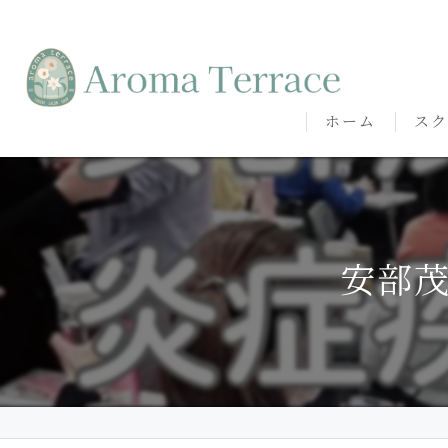
ホーム
スク
熊本
熊本
安部
代表
講師
卒講