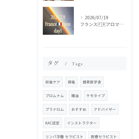
2026/07/19
フランス🇫🇷アロマ研修ツアー𝗱𝗮𝘆𝟭
タグ
Tags
術後ケア
資格
健草医学舎
プロムナム
精油
ケモタイプ
プラナロム
おすすめ
アドバイザー
KAC認定
インストラクター
リンパ浮腫 セラピスト
医療セラピスト