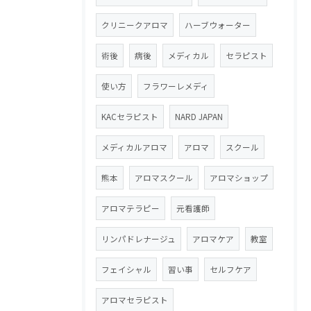
クリニークアロマ
ハーブウォーター
術後
病後
メディカル
セラピスト
使い方
フラワーレメディ
KACセラピスト
NARD JAPAN
メディカルアロマ
アロマ
スクール
熊本
アロマスクール
アロマショップ
アロマテラピー
元看護師
リンパドレナージュ
アロマケア
教室
フェイシャル
習い事
セルフケア
アロマセラピスト