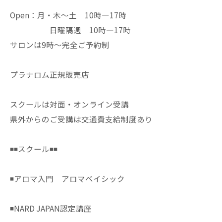
Open：月・木〜土 10時—17時
日曜隔週 10時—17時
サロンは9時〜完全ご予約制
プラナロム正規販売店
スクールは対面・オンライン受講
県外からのご受講は交通費支給制度あり
◾️◾️スクール◾️◾️
◾️アロマ入門 アロマベイシック
◾️NARD JAPAN認定講座