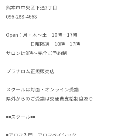
熊本市中央区下通2丁目
096-288-4668
Open：月・木〜土 10時—17時
日曜隔週 10時—17時
サロンは9時〜完全ご予約制
プラナロム正規販売店
スクールは対面・オンライン受講
県外からのご受講は交通費支給制度あり
◾️◾️スクール◾️◾️
◾️アロマ入門 アロマベイシック