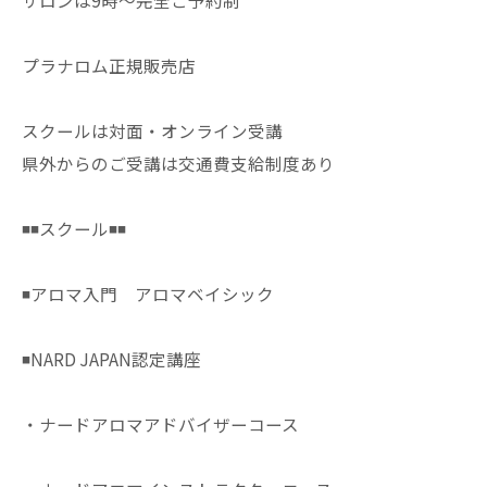
サロンは9時〜完全ご予約制
プラナロム正規販売店
スクールは対面・オンライン受講
県外からのご受講は交通費支給制度あり
◾️◾️スクール◾️◾️
◾️アロマ入門 アロマベイシック
◾️NARD JAPAN認定講座
・ナードアロマアドバイザーコース