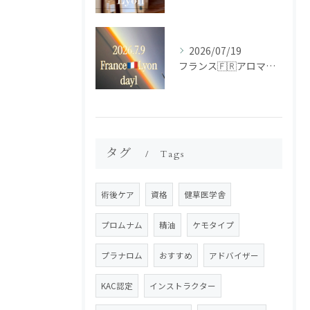
2026/07/19
フランス🇫🇷アロマ研修ツアー𝗱𝗮𝘆𝟭
タグ
Tags
術後ケア
資格
健草医学舎
プロムナム
精油
ケモタイプ
プラナロム
おすすめ
アドバイザー
KAC認定
インストラクター