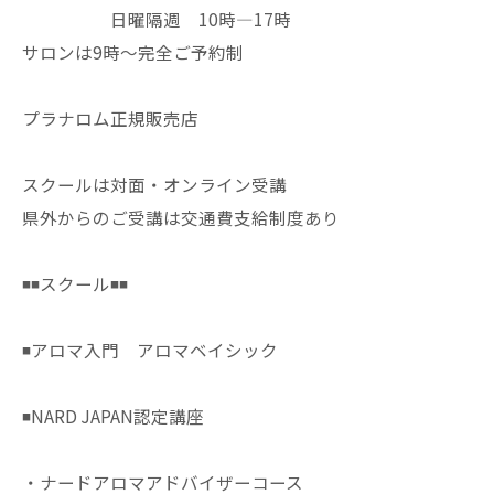
日曜隔週 10時—17時
サロンは9時〜完全ご予約制
プラナロム正規販売店
スクールは対面・オンライン受講
県外からのご受講は交通費支給制度あり
◾️◾️スクール◾️◾️
◾️アロマ入門 アロマベイシック
◾️NARD JAPAN認定講座
・ナードアロマアドバイザーコース