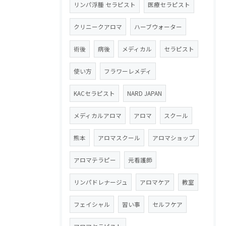
リンパ浮腫 セラピスト
医療セラピスト
クリニークアロマ
ハーブウォーター
術後
病後
メディカル
セラピスト
使い方
フラワーレメディ
KACセラピスト
NARD JAPAN
メディカルアロマ
アロマ
スクール
熊本
アロマスクール
アロマショップ
アロマテラピー
元看護師
リンパドレナージュ
アロマケア
教室
フェイシャル
習い事
セルフケア