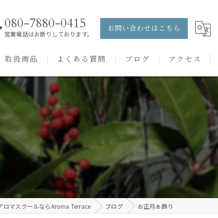
080-7880-0415
お問い合わせはこちら
営業電話はお断りしております。
取扱商品
よくある質問
ブログ
アクセス
ュー
PRANAROM
ケアメニュー
健草医学舎
バッチフラワーレメディ
ロマスクールならAroma Terrace
ブログ
お正月🎍飾り