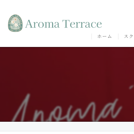
ホーム
スク
熊本
熊本
代表
講師
卒講