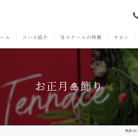
ール
コース紹介
当スクールの特徴
サロン
本校の特徴
NARD JAPAN
資格
サロンメニ
アロマ・アドバイザーコース
みゆき校の特徴
独立開業支援
術後・病後
お正月🎍飾り
アロマ・インストラクターコース
挨拶
セルフメディケーション
施術事例
アロマ・セラピストコース
紹介
ハンドマッサージ
KACセラピスト
生の声
オイル
熊本のア
クリニークアロマ リンパドレナージュコース