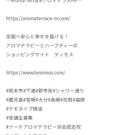
—Aroma TerraceアロマテラスHP—
https://aromaterrace-m.com/
全国へ安心と幸せを届ける！
アロマテラピーとハーブティーの
ショッピングサイト テノモス
https://www.tenomos.com/
#熊本市#下通#新市街#シャワー通り
#鹿児島#宮崎#大分#長崎#佐賀#福岡
#ケモタイプ精油
#受講生募集
#ナードアロマテラピー協会認定校