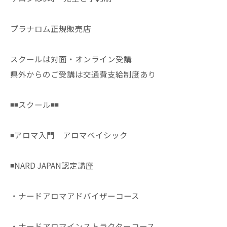
プラナロム正規販売店
スクールは対面・オンライン受講
県外からのご受講は交通費支給制度あり
◾️◾️スクール◾️◾️
◾️アロマ入門 アロマベイシック
◾️NARD JAPAN認定講座
・ナードアロマアドバイザーコース
・ナードアロマインストラクターコース