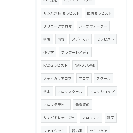
KAC認定
インストラクター
リンパ浮腫 セラピスト
医療セラピスト
クリニークアロマ
ハーブウォーター
術後
病後
メディカル
セラピスト
使い方
フラワーレメディ
KACセラピスト
NARD JAPAN
メディカルアロマ
アロマ
スクール
熊本
アロマスクール
アロマショップ
アロマテラピー
元看護師
リンパドレナージュ
アロマケア
教室
フェイシャル
習い事
セルフケア