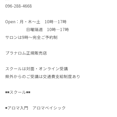
096-288-4668
Open：月・木〜土 10時—17時
日曜隔週 10時—17時
サロンは9時〜完全ご予約制
プラナロム正規販売店
スクールは対面・オンライン受講
県外からのご受講は交通費支給制度あり
◾️◾️スクール◾️◾️
◾️アロマ入門 アロマベイシック