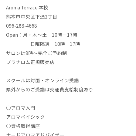
Aroma Terrace 本校
熊本市中央区下通2丁目
096-288-4668
Open：月・木〜土 10時—17時
日曜隔週 10時—17時
サロンは9時〜完全ご予約制
プラナロム正規販売店
スクールは対面・オンライン受講
県外からのご受講は交通費支給制度あり
○アロマ入門
アロマベイシック
○資格取得講座
ナードアロマアドバイザー