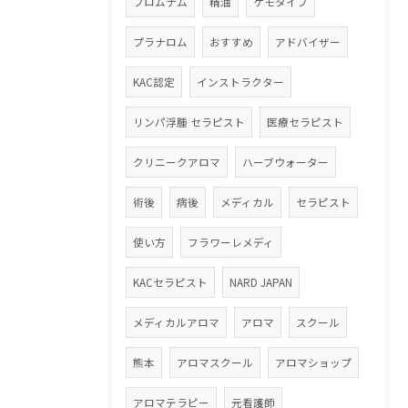
プロムナム
精油
ケモタイプ
プラナロム
おすすめ
アドバイザー
KAC認定
インストラクター
リンパ浮腫 セラピスト
医療セラピスト
クリニークアロマ
ハーブウォーター
術後
病後
メディカル
セラピスト
使い方
フラワーレメディ
KACセラピスト
NARD JAPAN
メディカルアロマ
アロマ
スクール
熊本
アロマスクール
アロマショップ
アロマテラピー
元看護師