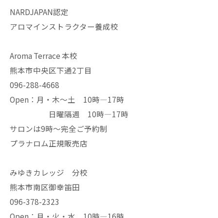
NARDJAPAN認定
アロマインストラクター養成校
Aroma Terrace 本校
熊本市中央区下通2丁目
096-288-4668
Open：月・木〜土 10時—17時
日曜隔週 10時—17時
サロンは9時〜完全ご予約制
プラナロム正規販売店
みゆきカレッジ 分校
熊本市南区御幸笛田
096-378-2323
Open：月・火・水 10時—16時