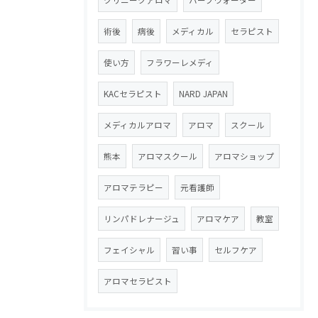
クリニークアロマ
ハーブウォーター
術後
病後
メディカル
セラピスト
使い方
フラワーレメディ
KACセラピスト
NARD JAPAN
メディカルアロマ
アロマ
スクール
熊本
アロマスクール
アロマショップ
アロマテラピー
元看護師
リンパドレナージュ
アロマケア
教室
フェイシャル
習い事
セルフケア
アロマセラピスト