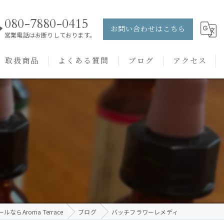
080-7880-0415
お問い合わせはこちら
営業電話はお断りしております。
取扱商品
よくある質問
ブログ
アクセス
ュー
PRANAROM
ケアメニュー
健草医学舎
バッチフラワーレメディ
らAroma Terrace
ブログ
バッチフラワーレメディ