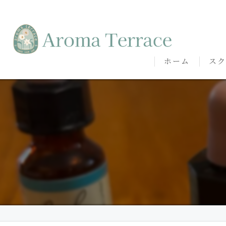
ホーム
スク
熊本
熊本
代表
講師
卒講