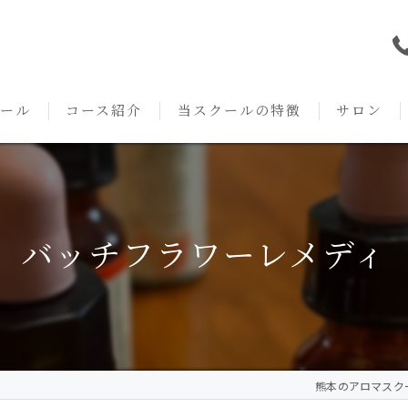
ール
コース紹介
当スクールの特徴
サロン
本校の特徴
NARD JAPAN
資格
サロンメニ
アロマ・アドバイザーコース
みゆき校の特徴
独立開業支援
術後・病後
バッチフラワーレメディ
アロマ・インストラクターコース
挨拶
セルフメディケーション
施術事例
アロマ・セラピストコース
紹介
ハンドマッサージ
KACセラピスト
生の声
オイル
熊本のアロマスクールな
クリニークアロマ リンパドレナージュコース