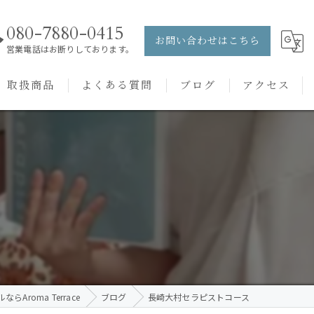
080-7880-0415
お問い合わせはこちら
営業電話はお断りしております。
取扱商品
よくある質問
ブログ
アクセス
ュー
PRANAROM
ケアメニュー
健草医学舎
バッチフラワーレメディ
Aroma Terrace
ブログ
長崎大村セラピストコース