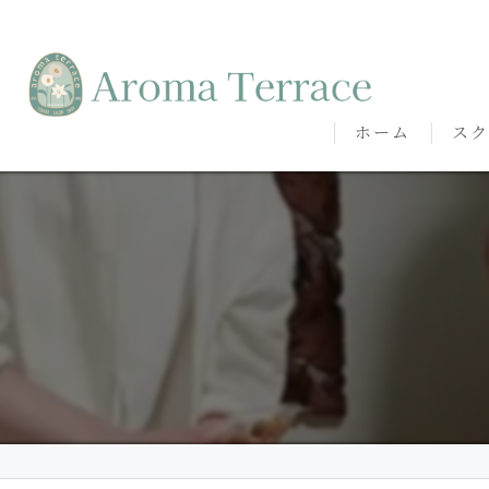
ホーム
スク
熊本
熊本
代表
講師
卒講