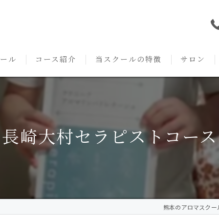
ール
コース紹介
当スクールの特徴
サロン
本校の特徴
NARD JAPAN
資格
サロンメニ
アロマ・アドバイザーコース
みゆき校の特徴
独立開業支援
術後・病後
長崎大村セラピストコース
アロマ・インストラクターコース
挨拶
セルフメディケーション
施術事例
アロマ・セラピストコース
紹介
ハンドマッサージ
KACセラピスト
生の声
オイル
熊本のアロマスクールなら
クリニークアロマ リンパドレナージュコース