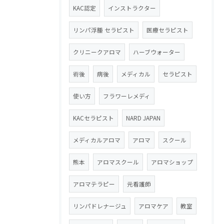
KAC認定
インストラクター
リンパ浮腫 セラピスト
医療セラピスト
クリニークアロマ
ハーブウォーター
術後
病後
メディカル
セラピスト
使い方
フラワーレメディ
KACセラピスト
NARD JAPAN
メディカルアロマ
アロマ
スクール
熊本
アロマスクール
アロマショップ
アロマテラピー
元看護師
リンパドレナージュ
アロマケア
教室