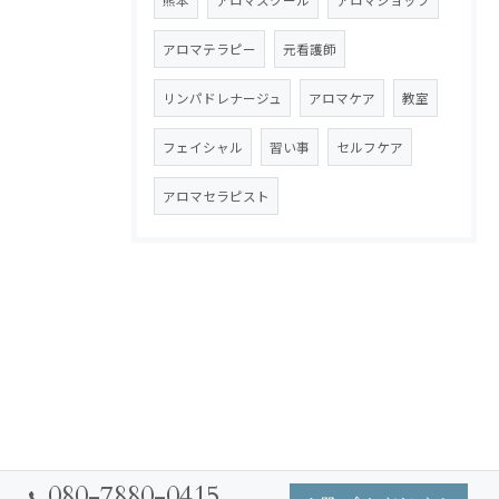
熊本
アロマスクール
アロマショップ
アロマテラピー
元看護師
リンパドレナージュ
アロマケア
教室
フェイシャル
習い事
セルフケア
アロマセラピスト
080-7880-0415