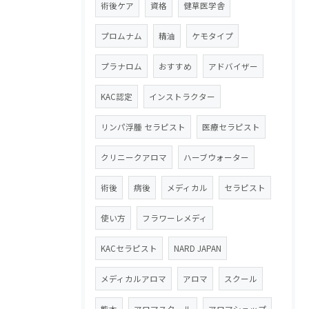
術後ケア
資格
健草医学舎
プロムナム
精油
ケモタイプ
プラナロム
おすすめ
アドバイザー
KAC認定
インストラクター
リンパ浮腫 セラピスト
医療セラピスト
クリニークアロマ
ハーブウォーター
術後
病後
メディカル
セラピスト
使い方
フラワーレメディ
KACセラピスト
NARD JAPAN
メディカルアロマ
アロマ
スクール