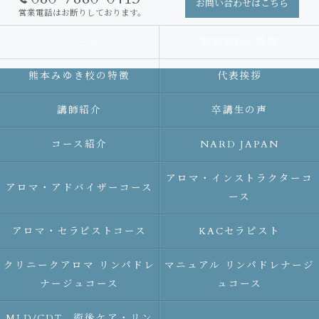
お問い合わせはこちら
営業電話はお断りしております。
スクール
熊本本校の特徴
熊本みゆき校の特徴
代表挨拶
講師紹介
卒講生の声
コース紹介
NARD JAPAN
アロマ・インストラクターコ
アロマ・アドバイザーコース
ース
アロマ・セラピストコース
KACセラピスト
クリニークアロマ リンパドレ
マニュアル リンパドレナージ
ナージュコース
ュコース
MLD/CDT 術後ケア・リン