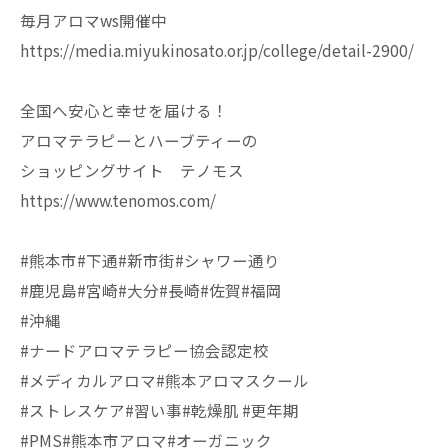
毎月アロマws開催中
https://media.miyukinosato.or.jp/college/detail-2900/
全国へ安心と幸せを届ける！
アロマテラピーとハーブティーの
ショッピングサイト テノモス
https://www.tenomos.com/
#熊本市#下通#新市街#シャワー通り
#鹿児島#宮崎#大分#長崎#佐賀#福岡
#沖縄
#ナードアロマテラピー協会認定校
#メディカルアロマ#熊本アロマスクール
#ストレスケア#習い事#乾燥肌 #更年期
#PMS#熊本市アロマ#オーガニック