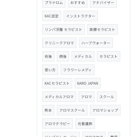
プラナロム
おすすめ
アドバイザー
KAC認定
インストラクター
リンパ浮腫 セラピスト
医療セラピスト
クリニークアロマ
ハーブウォーター
術後
病後
メディカル
セラピスト
使い方
フラワーレメディ
KACセラピスト
NARD JAPAN
メディカルアロマ
アロマ
スクール
熊本
アロマスクール
アロマショップ
アロマテラピー
元看護師